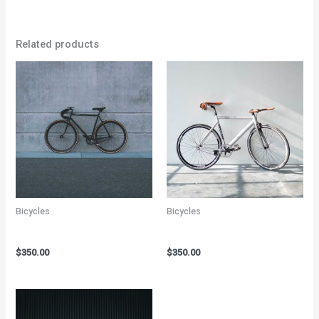
Related products
Bicycles
Bicycles
Kryo X26 MTB – Model K
Kryo X26 MTB – Model Z
$
350.00
$
350.00