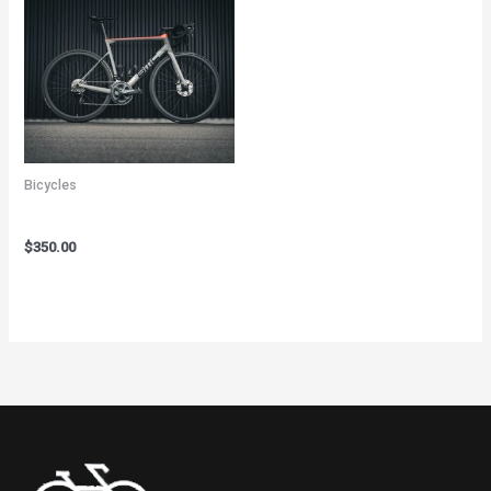
Bicycles
Kryo X26 MTB – Model X
$
350.00